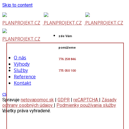
Skip to content
zde Vám
pomůžeme
O nás
776 258 846
Výhody
Služby
775 050 100
Reference
Kontakt
cs
Spravuje
netovapomoc.sk
|
GDPR
|
reCAPTCHA
|
Zásady
ochrany osobných údajov
|
Podmienky používania služby
Všetky práva vyhradené.